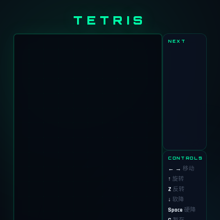
TETRIS
NEXT
CONTROLS
← →
移动
↑
旋转
Z
反转
↓
软降
Space
硬降